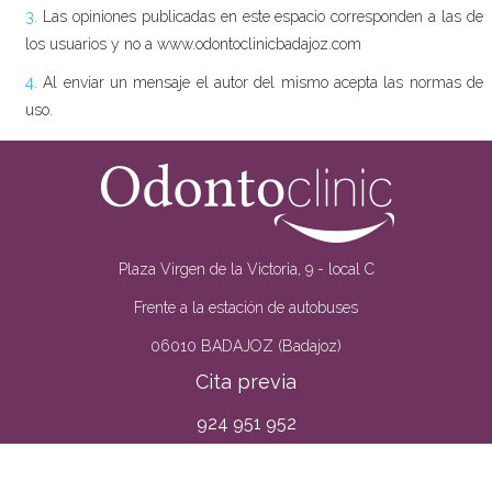
3.
Las opiniones publicadas en este espacio corresponden a las de
los usuarios y no a www.odontoclinicbadajoz.com
4.
Al enviar un mensaje el autor del mismo acepta las normas de
uso.
Plaza Virgen de la Victoria, 9 - local C
Frente a la estación de autobuses
06010 BADAJOZ (Badajoz)
Cita previa
924 951 952