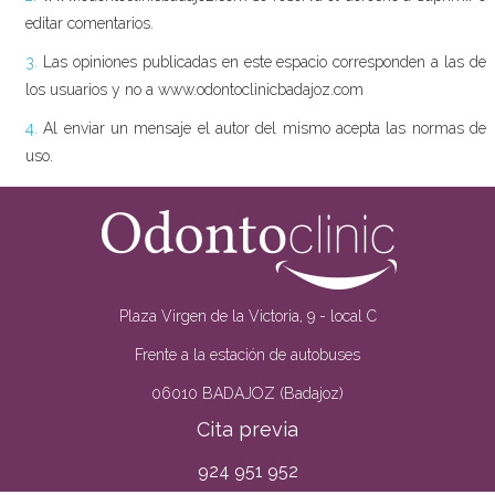
editar comentarios.
3.
Las opiniones publicadas en este espacio corresponden a las de
los usuarios y no a www.odontoclinicbadajoz.com
4.
Al enviar un mensaje el autor del mismo acepta las normas de
uso.
Plaza Virgen de la Victoria, 9 - local C
Frente a la estación de autobuses
06010 BADAJOZ (Badajoz)
Cita previa
924 951 952